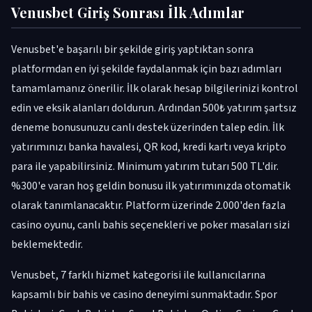
Venusbet Giriş Sonrası İlk Adımlar
Venusbet'e başarılı bir şekilde giriş yaptıktan sonra
platformdan en iyi şekilde faydalanmak için bazı adımları
tamamlamanız önerilir. İlk olarak hesap bilgilerinizi kontrol
edin ve eksik alanları doldurun. Ardından 500₺ yatırım şartsız
deneme bonusunuzu canlı destek üzerinden talep edin. İlk
yatırımınızı banka havalesi, QR kod, kredi kartı veya kripto
para ile yapabilirsiniz. Minimum yatırım tutarı 500 TL'dir.
%300'e varan hoş geldin bonusu ilk yatırımınızda otomatik
olarak tanımlanacaktır. Platform üzerinde 2.000'den fazla
casino oyunu, canlı bahis seçenekleri ve poker masaları sizi
beklemektedir.
Venusbet, 7 farklı hizmet kategorisi ile kullanıcılarına
kapsamlı bir bahis ve casino deneyimi sunmaktadır. Spor