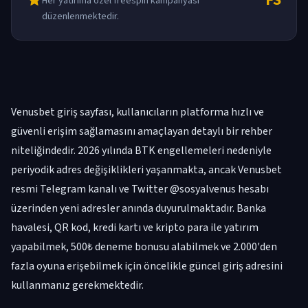
Her yatırıma özel freespin kampanyası
düzenlenmektedir.
Venusbet giriş sayfası, kullanıcıların platforma hızlı ve
güvenli erişim sağlamasını amaçlayan detaylı bir rehber
niteliğindedir. 2026 yılında BTK engellemeleri nedeniyle
periyodik adres değişiklikleri yaşanmakta, ancak Venusbet
resmi Telegram kanalı ve Twitter @sosyalvenus hesabı
üzerinden yeni adresler anında duyurulmaktadır. Banka
havalesi, QR kod, kredi kartı ve kripto para ile yatırım
yapabilmek, 500₺ deneme bonusu alabilmek ve 2.000'den
fazla oyuna erişebilmek için öncelikle güncel giriş adresini
kullanmanız gerekmektedir.