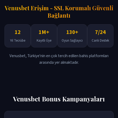
Venusbet Erişim - SSL Korumalı Güvenli
Bağlantı
12
1M+
130+
7/24
Yıl Tecrübe
Kayıtlı Üye
Oyun Sağlayıcı
Canlı Destek
Venusbet, Türkiye'nin en çok tercih edilen bahis platformları
arasında yer almaktadır.
Venusbet Bonus Kampanyaları