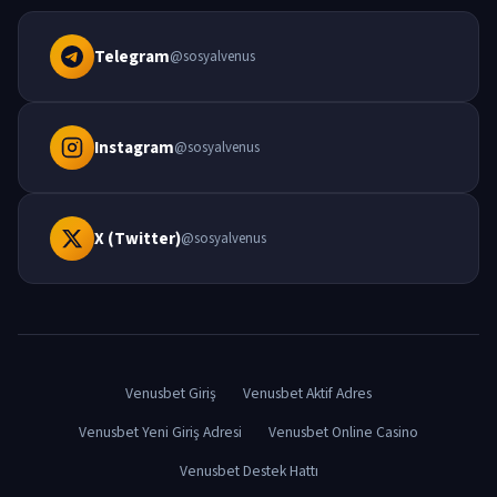
Telegram
@sosyalvenus
Instagram
@sosyalvenus
X (Twitter)
@sosyalvenus
Venusbet Giriş
Venusbet Aktif Adres
Venusbet Yeni Giriş Adresi
Venusbet Online Casino
Venusbet Destek Hattı