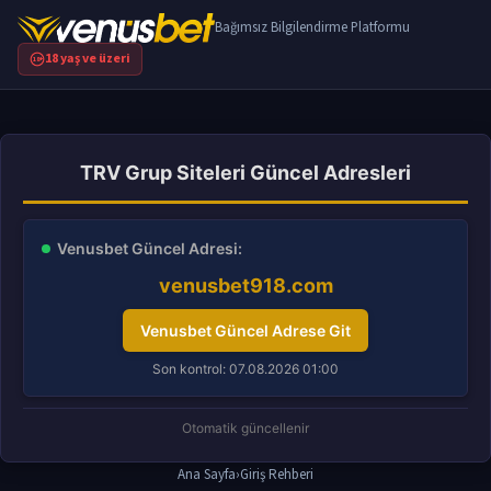
Bağımsız Bilgilendirme Platformu
18 yaş ve üzeri
18+
TRV Grup Siteleri Güncel Adresleri
Venusbet Güncel Adresi:
venusbet918.com
Venusbet Güncel Adrese Git
Son kontrol: 07.08.2026 01:00
Otomatik güncellenir
Ana Sayfa
›
Giriş Rehberi