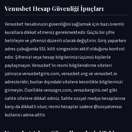
Venusbet Hesap Güvenliği İpuçları
Venusbet hesabınızın güvenliğini sağlamak için bazı önemli
kurallara dikkat etmeniz gerekmektedir. Güçlü bir şifre
belirleyin ve şifrenizi düzenli olarak değiştirin. Giriş yaparken
adres çubuğunda SSL kilit simgesinin aktif olduğunu kontrol
edin. Şifrenizi veya hesap bilgilerinizi üçüncü kişilerle
paylaşmayın. Venusbet'in resmi bilgilendirme siteleri
yalnızca venusbetgiris.com, venusbet.org ve venusbet.io
adresleridir; bunlar dışındaki sitelere kesinlikle bilgilerinizi
girmeyin. Özellikle venusgrs.com, venusbergiris.net gibi
sahte sitelere dikkat ediniz. Sahte sosyal medya hesaplarına
karşı da dikkatli olun; resmi hesaplar sadece @sosyalvenus
kullanıcı adına aittir.