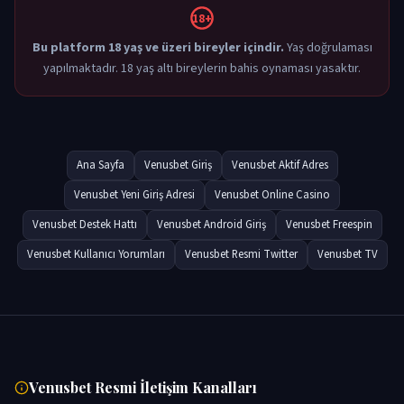
18+
Bu platform 18 yaş ve üzeri bireyler içindir.
Yaş doğrulaması
yapılmaktadır. 18 yaş altı bireylerin bahis oynaması yasaktır.
Ana Sayfa
Venusbet Giriş
Venusbet Aktif Adres
Venusbet Yeni Giriş Adresi
Venusbet Online Casino
Venusbet Destek Hattı
Venusbet Android Giriş
Venusbet Freespin
Venusbet Kullanıcı Yorumları
Venusbet Resmi Twitter
Venusbet TV
Venusbet Resmi İletişim Kanalları