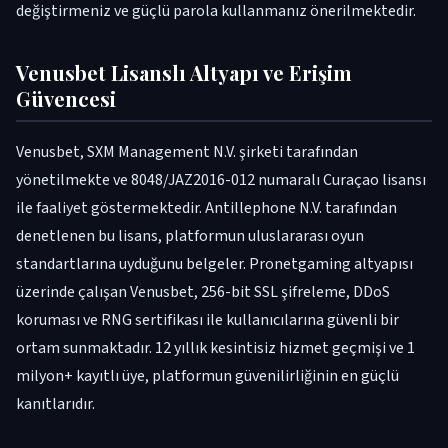
değiştirmeniz ve güçlü parola kullanmanız önerilmektedir.
Venusbet Lisanslı Altyapı ve Erişim
Güvencesi
Venusbet, SXM Management N.V. şirketi tarafından
yönetilmekte ve 8048/JAZ2016-012 numaralı Curaçao lisansı
ile faaliyet göstermektedir. Antillephone N.V. tarafından
denetlenen bu lisans, platformun uluslararası oyun
standartlarına uyduğunu belgeler. Pronetgaming altyapısı
üzerinde çalışan Venusbet, 256-bit SSL şifreleme, DDoS
koruması ve RNG sertifikası ile kullanıcılarına güvenli bir
ortam sunmaktadır. 12 yıllık kesintisiz hizmet geçmişi ve 1
milyon+ kayıtlı üye, platformun güvenilirliğinin en güçlü
kanıtlarıdır.