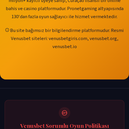
milyon+ kayıtlı üyeye sahip, Curaçao lisanslı bir online
bahis ve casino platformudur. Pronetgaming altyapısında
130'dan fazla oyun sağlayıcı ile hizmet vermektedir.
Bu site bağımsız bir bilgilendirme platformudur. Resmi
Venusbet siteleri: venusbetgiris.com, venusbet.org,
venusbet.io
18+
Venusbet Sorumlu Oyun Politikası