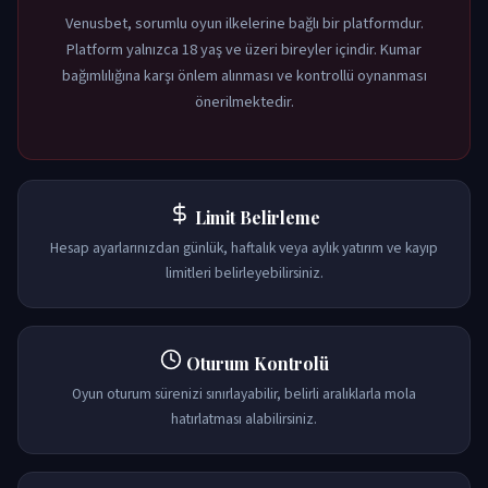
Venusbet, sorumlu oyun ilkelerine bağlı bir platformdur.
Platform yalnızca 18 yaş ve üzeri bireyler içindir. Kumar
bağımlılığına karşı önlem alınması ve kontrollü oynanması
önerilmektedir.
Limit Belirleme
Hesap ayarlarınızdan günlük, haftalık veya aylık yatırım ve kayıp
limitleri belirleyebilirsiniz.
Oturum Kontrolü
Oyun oturum sürenizi sınırlayabilir, belirli aralıklarla mola
hatırlatması alabilirsiniz.