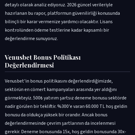
detaylı olarak analiz ediyoruz. 2026 güncel verileriyle
hazırlanan bu rapor, platformun güvenilirliği konusunda
bilinçli bir karar vermenize yardımcı olacaktır. Lisans
kontrolünden ödeme testlerine kadar kapsamlı bir
değerlendirme sunuyoruz.
Venusbet Bonus Politikası
Değerlendirmesi
Venusbet'in bonus politikasını değerlendirdiğimizde,
sektörün en cömert kampanyaları arasında yer aldığını
görmekteyiz. 500₺ yatırım şartsız deneme bonusu sektörde
nadir görülen bir tekliftir. %300'e varan 60.000 TL hoş geldin
bonusu da oldukça yüksek bir orandır. Ancak bonus
değerlendirmesinde çevrim şartlarının da incelenmesi
gerekir. Deneme bonusunda 15x, hoş geldin bonusunda 30x-