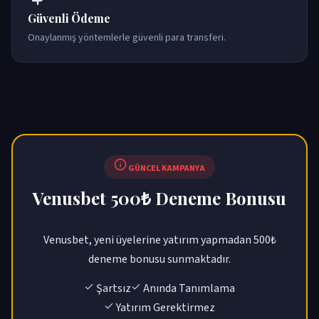
Güvenli Ödeme
Onaylanmış yöntemlerle güvenli para transferi.
GÜNCEL KAMPANYA
Venusbet 500₺ Deneme Bonusu
Venusbet, yeni üyelerine yatırım yapmadan 500₺
deneme bonusu sunmaktadır.
Şartsız
Anında Tanımlama
Yatırım Gerektirmez