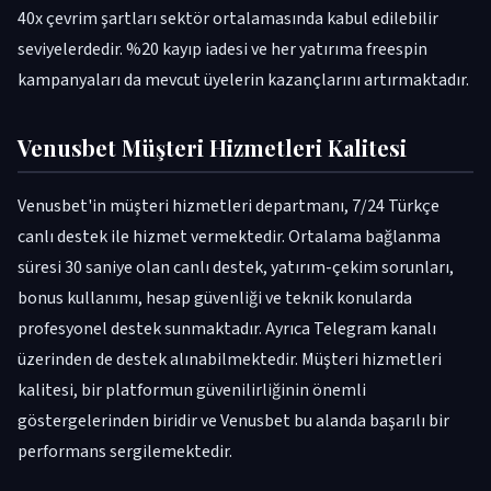
40x çevrim şartları sektör ortalamasında kabul edilebilir
seviyelerdedir. %20 kayıp iadesi ve her yatırıma freespin
kampanyaları da mevcut üyelerin kazançlarını artırmaktadır.
Venusbet Müşteri Hizmetleri Kalitesi
Venusbet'in müşteri hizmetleri departmanı, 7/24 Türkçe
canlı destek ile hizmet vermektedir. Ortalama bağlanma
süresi 30 saniye olan canlı destek, yatırım-çekim sorunları,
bonus kullanımı, hesap güvenliği ve teknik konularda
profesyonel destek sunmaktadır. Ayrıca Telegram kanalı
üzerinden de destek alınabilmektedir. Müşteri hizmetleri
kalitesi, bir platformun güvenilirliğinin önemli
göstergelerinden biridir ve Venusbet bu alanda başarılı bir
performans sergilemektedir.