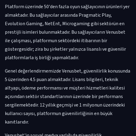
Platform üzerinde 50'den fazla oyun sağlayıcının ürünleri yer
almaktadır. Bu sağlayıcılar arasında Pragmatic Play,
Evolution Gaming, NetEnt, Microgaming gibi sektörün en
prestijli isimleri bulunmaktadır. Bu sağlayıcıların Venusbet
ile çalışması, platformun sektördeki itibarının bir
göstergesidir; zira bu şirketler yalnızca lisanslı ve güvenilir
platformlarla iş birliği yapmaktadır.
Genel değerlendirmemizde Venusbet, güvenilirlik konusunda
5 üzerinden 4.5 puan almaktadır. Lisans bilgileri, teknik
altyapı, ödeme performansı ve müşteri hizmetleri kalitesi
açısından sektör standartlarının üzerinde bir performans
sergilemektedir. 12 yıllık geçmişi ve 1 milyonun üzerindeki
kullanıcı sayısı, platformun güvenilirliğinin en büyük
kanıtlarıdır.
Venusbet'in sosyal medya varlığı da güvenilirlik