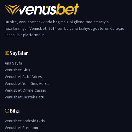
Bu site, Venusbet hakkında bağımsız bilgilendirme amacıyla
hazırlanmıştır. Venusbet, 2014'ten bu yana faaliyet gösteren Curaçao
lisanslı bir platformdur.
Sayfalar
Ana Sayfa
Venusbet Giriş
Venusbet Aktif Adres
Venusbet Yeni Giriş Adresi
Venusbet Online Casino
Venusbet Destek Hattı
Bilgi
Venusbet Android Giriş
Venusbet Freespin